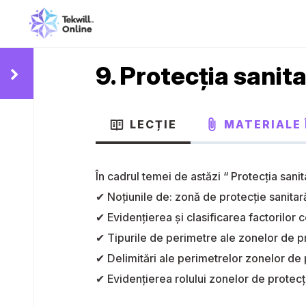
9. Protecția sanit
LECȚIE
MATERIALE 
În cadrul temei de astăzi “ Protecția sanit
✔ Noțiunile de: zonă de protecție sanitară
✔ Evidențierea și clasificarea factorilor 
✔ Tipurile de perimetre ale zonelor de pr
✔ Delimitări ale perimetrelor zonelor de 
✔ Evidențierea rolului zonelor de protecț