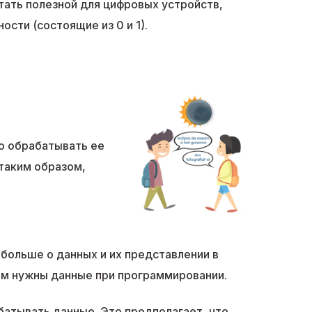
тать полезной для цифровых устройств,
сти (состоящие из 0 и 1).
ло обрабатывать ее
таким образом,
больше о данных и их представлении в
ам нужны данные при программировании.
батывать данные. Это предполагает, что