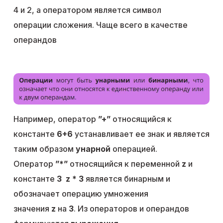
4 и 2, а оператором является символ
операции сложения. Чаще всего в качестве
операндов
Например, оператор
”+”
относящийся к
константе
6+6
устанавливает ее знак и является
таким образом
унарной
операцией.
Оператор
”*”
относящийся к переменной
z
и
константе
3 z * 3
является бинарным и
обозначает операцию умножения
значения
z
на
3
. Из операторов и операндов