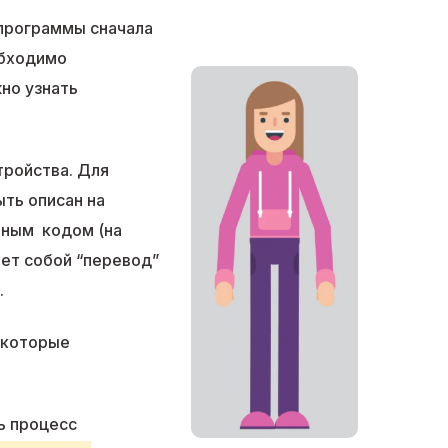
 программы сначала
обходимо
но узнать
тройства. Для
ть описан на
нным кодом (на
яет собой “перевод”
.
(которые
ь процесс