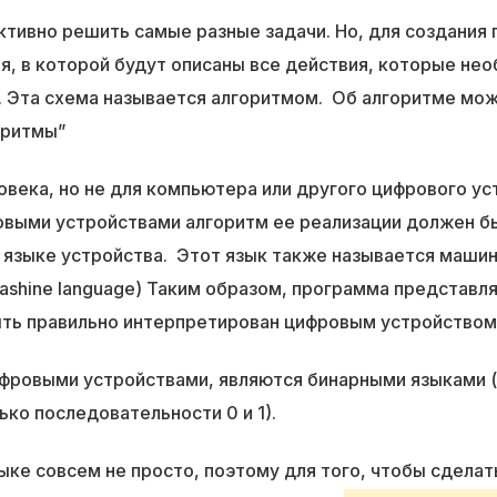
тивно решить самые разные задачи. Но, для создания
, в которой будут описаны все действия, которые не
. Эта схема называется алгоритмом. Об алгоритме мож
оритмы”
овека, но не для компьютера или другого цифрового ус
овыми устройствами алгоритм ее реализации должен бы
– языке устройства. Этот язык также называется маши
mashine language) Таким образом, программа представл
ыть правильно интерпретирован цифровым устройством
ифровыми устройствами, являются бинарными языками 
ько последовательности 0 и 1).
ке совсем не просто, поэтому для того, чтобы сделат