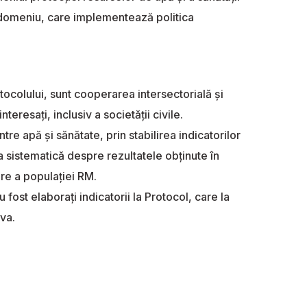
st domeniu, care implementează politica
colului, sunt cooperarea intersectorială şi
eresaţi, inclusiv a societăţii civile.
re apă şi sănătate, prin stabilirea indicatorilor
ea sistematică despre rezultatele obţinute în
are a populaţiei RM.
st elaboraţi indicatorii la Protocol, care la
va.