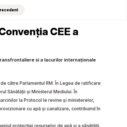
Precedent
a Convenția CEE a
ansfrontaliere si a lacurilor internaţionale
de către Parlamentul RM. În Legea de ratificare
 Sănătăţii şi Ministerul Mediului. În
cinilor la Protocol le revine şi ministerelor,
e aprovizionare cu apă şi canalizare, contribuind în
meniul protecţiei resurselor de apă şi a sănătăţii