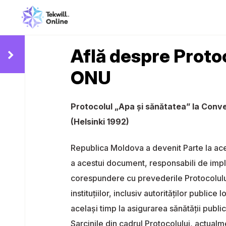
Află despre Proto
ONU
Protocolul „Apa şi sănătatea” la Conven
(Helsinki 1992)
Republica Moldova a devenit Parte la ace
a acestui document, responsabili de imple
corespundere cu prevederile Protocolului ş
instituţiilor, inclusiv autorităţilor public
acelaşi timp la asigurarea sănătăţii public
Sarcinile din cadrul Protocolului, actualme