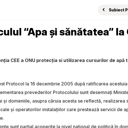
Subiect 
culul “Apa și sănătatea” l
ţia CEE a ONU protecția si utilizarea cursurilor de apă tr
st Protocol la 16 decembrie 2005 după ratificarea acestuia 
mentarea prevederilor Protocolului sunt desemnaţi Ministerul
i domeniile, asupra căruia acesta se reflectă, realizarea sar
e locale şi operatorilor instalaţiilor care prestează servicii d
e.
nte sunt parţial acoperite la nivel naţional de politică în do