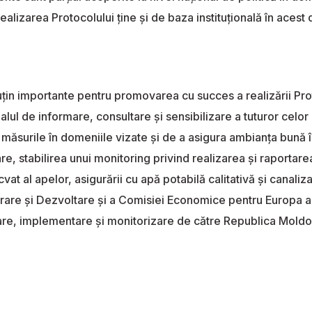
ealizarea Protocolului ţine şi de baza instituţională în ace
n importante pentru promovarea cu succes a realizării Proto
l de informare, consultare şi sensibilizare a tuturor celor int
 măsurile în domeniile vizate şi de a asigura ambianţa bună înt
are, stabilirea unui monitoring privind realizarea şi raportar
t al apelor, asigurării cu apă potabilă calitativă şi canaliz
re şi Dezvoltare şi a Comisiei Economice pentru Europa au fo
re, implementare şi monitorizare de către Republica Moldo