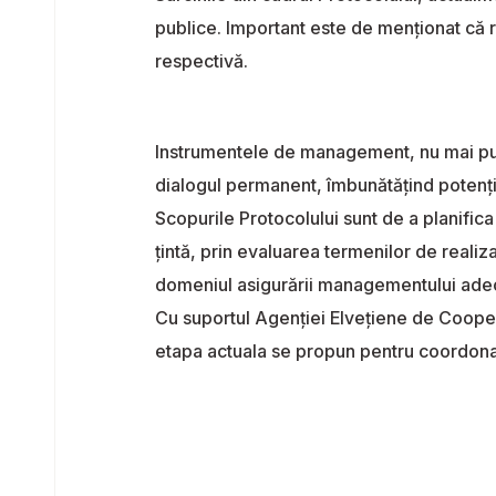
publice. Important este de menţionat că r
respectivă.
Instrumentele de management, nu mai puţi
dialogul permanent, îmbunătăţind potenţialu
Scopurile Protocolului sunt de a planifica
ţintă, prin evaluarea termenilor de realiz
domeniul asigurării managementului adecva
Cu suportul Agenţiei Elveţiene de Coopera
etapa actuala se propun pentru coordona