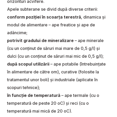
orizonturi acvifere.
Apele subterane se divid după diverse criterii:
conform poziţiei în scoarţa terestră
, dinamica şi
modul de alimentare – ape freatice şi ape de
adâncime;
potrivit gradului de mineralizare
– ape minerale
(cu un conţinut de săruri mai mare de 0,5 g/l) şi
dulci (cu un conţinut de săruri mai mic de 0,5 g/l);
după scopul utilizării
– ape potabile (întrebuinţate
în alimentare de către om), curative (folosite la
tratamentul unor boli) şi industriale (aplicate în
scopuri tehnice);
în funcţie de temperatură
– ape termale (cu o
temperatură de peste 20 oC) şi reci (cu o
temperatură mai mică de 20 oC).