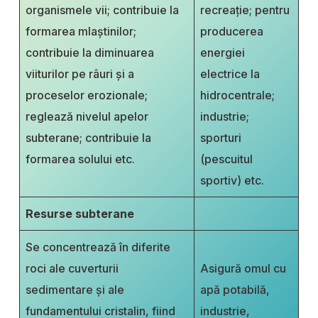
organismele vii; contribuie la
recreație; pentru
formarea mlaștinilor;
producerea
contribuie la diminuarea
energiei
viiturilor pe râuri şi a
electrice la
proceselor erozionale;
hidrocentrale;
reglează nivelul apelor
industrie;
subterane; contribuie la
sporturi
formarea solului etc.
(pescuitul
sportiv) etc.
Resurse subterane
Se concentrează în diferite
roci ale cuverturii
Asigură omul cu
sedimentare şi ale
apă potabilă,
fundamentului cristalin, fiind
industrie,