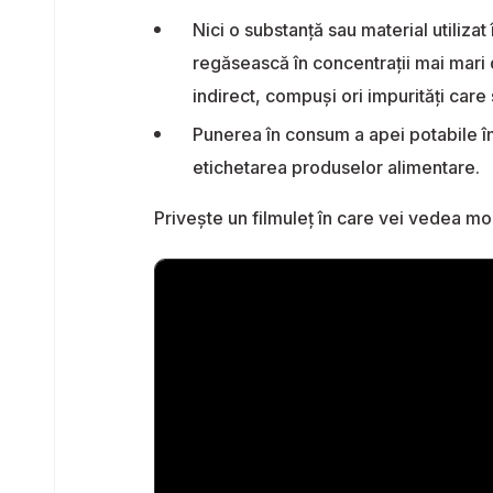
Nici o substanță sau material utilizat
regăsească în concentrații mai mari d
indirect, compuși ori impurități care
Punerea în consum a apei potabile îm
etichetarea produselor alimentare.
Privește un filmuleț în care vei vedea mod