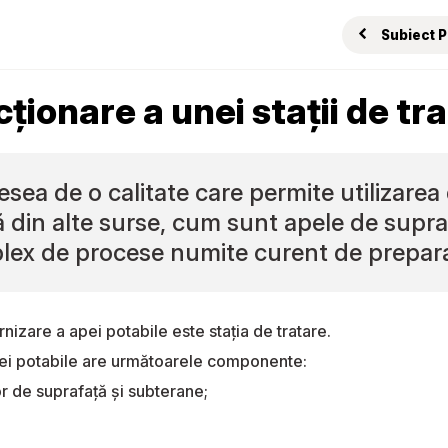
Subiect 
ționare a unei stații de tr
ea de o calitate care permite utilizarea 
 din alte surse, cum sunt apele de supraf
mplex de procese numite curent de prepar
rnizare a apei potabile este stația de tratare.
pei potabile are următoarele componente:
r de suprafață și subterane;