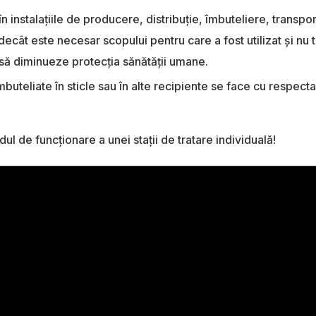
 în instalațiile de producere, distribuție, îmbuteliere, transp
ecât este necesar scopului pentru care a fost utilizat și nu t
 să diminueze protecția sănătății umane.
buteliate în sticle sau în alte recipiente se face cu respect
ul de funcționare a unei stații de tratare individuală!