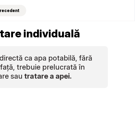
Precedent
atare individuală
directă ca apa potabilă, fără
aţă, trebuie prelucrată în
are sau
tratare a apei.