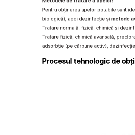
Metodele de tratare a apelor:
Pentru obținerea apelor potabile sunt ide
biologică), apoi dezinfecţie și
metode av
Tratare normală, fizică, chimică şi dezinf
Tratare fizică, chimică avansată, preclora
adsorbţie (pe cărbune activ), dezinfecţie 
Procesul tehnologic de obț