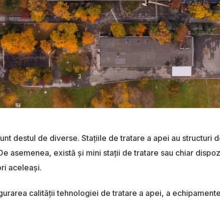
t destul de diverse. Staţiile de tratare a apei au structuri d
e asemenea, există şi mini stații de tratare sau chiar dispozi
ri aceleaşi.
urarea calității tehnologiei de tratare a apei, a echipamentel