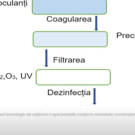
ul tehnologic de obținere a apei potabile conform metodelor convențion