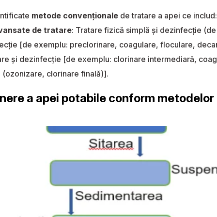
ntificate
metode convenționale
de tratare a apei ce includ:
ansate de tratare
: Tratare fizică simplă şi dezinfecţie (de
ecţie [de exemplu: preclorinare, coagulare, floculare, decanta
re şi dezinfecţie [de exemplu: clorinare intermediară, coagul
(ozonizare, clorinare finală)].
inere a apei potabile conform metodelor