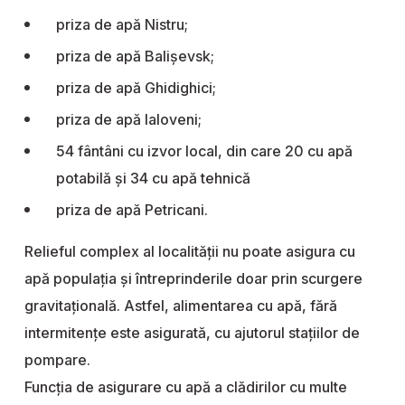
priza de apă Nistru;
priza de apă Balişevsk;
priza de apă Ghidighici;
priza de apă Ialoveni;
54 fântâni cu izvor local, din care 20 cu apă
potabilă şi 34 cu apă tehnică
priza de apă Petricani.
Relieful complex al localităţii nu poate asigura cu
apă populaţia şi întreprinderile doar prin scurgere
gravitaţională. Astfel, alimentarea cu apă, fără
intermitenţe este asigurată, cu ajutorul staţiilor de
pompare.
Funcţia de asigurare cu apă a clădirilor cu multe