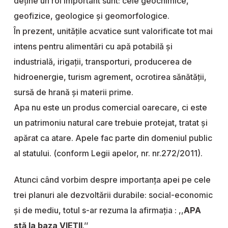
deţine un rol important sunt: cele geochimice,
geofizice, geologice şi geomorfologice.
În prezent, unităţile acvatice sunt valorificate tot mai
intens pentru alimentări cu apă potabilă şi
industrială, irigaţii, transporturi, producerea de
hidroenergie, turism agrement, ocrotirea sănătății,
sursă de hrană şi materii prime.
Apa nu este un produs comercial oarecare, ci este
un patrimoniu natural care trebuie protejat, tratat şi
apărat ca atare. Apele fac parte din domeniul public
al statului. (conform Legii apelor, nr. nr.272/2011).
Atunci când vorbim despre importanța apei pe cele
trei planuri ale dezvoltării durabile: social-economic
și de mediu, totul s-ar rezuma la afirmația : ,,
APA
stă la baza VIEȚII
.’’