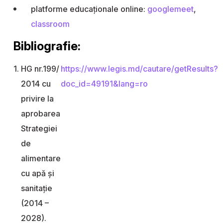
platforme educaționale online:
googlemeet
,
classroom
Bibliografie:
HG nr.199/
https://www.legis.md/cautare/getResults?
2014 cu
doc_id=49191&lang=ro
privire la
aprobarea
Strategiei
de
alimentare
cu apă şi
sanitaţie
(2014 –
2028).