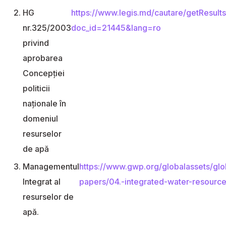
HG
https://www.legis.md/cautare/getResult
nr.325/2003
doc_id=21445&lang=ro
privind
aprobarea
Concepţiei
politicii
naţionale în
domeniul
resurselor
de apă
Managementul
https://www.gwp.org/globalassets/glo
Integrat al
papers/04.-integrated-water-resour
resurselor de
apă.