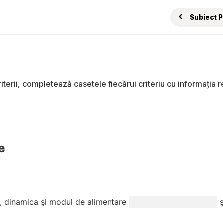
Subiect 
erii, completează casetele fiecărui criteriu cu informația rele