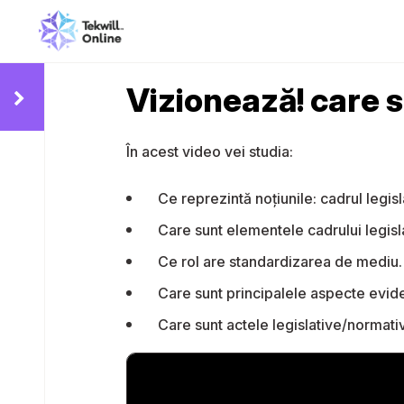
Vizionează! care 
În acest video vei studia:
Ce reprezintă noțiunile: cadrul legis
Care sunt elementele cadrului legisl
Ce rol are standardizarea de mediu.
Care sunt principalele aspecte evide
Care sunt actele legislative/normat