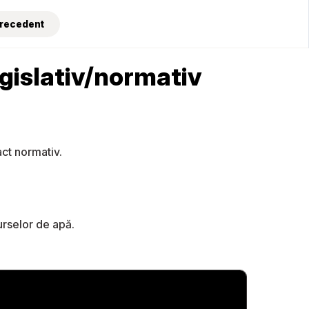
Precedent
egislativ/normativ
act normativ.
urselor de apă.