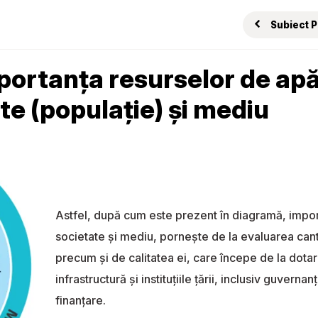
Subiect 
portanța resurselor de ap
te (populație) și mediu
Astfel, după cum este prezent în diagramă, impo
societate și mediu, pornește de la evaluarea canti
precum și de calitatea ei, care începe de la dota
infrastructură și instituțiile țării, inclusiv guvern
finanțare.