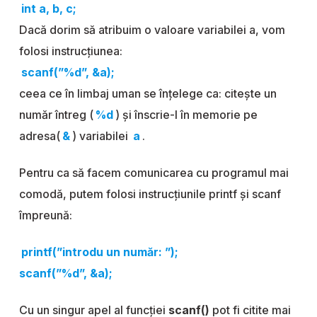
int a, b, c;
Dacă dorim să atribuim o valoare variabilei a, vom
folosi instrucțiunea:
scanf(”%d”, &a);
ceea ce în limbaj uman se înțelege ca: citește un
număr întreg (
%d
) și înscrie-l în memorie pe
adresa(
&
) variabilei
a
.
Pentru ca să facem comunicarea cu programul mai
comodă, putem folosi instrucțiunile printf și scanf
împreună:
printf(”introdu un număr: ”);
scanf(”%d”, &a);
Cu un singur apel al funcției
scanf()
pot fi citite mai