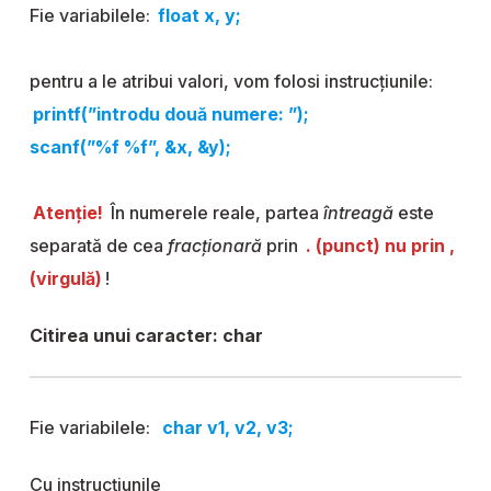
Fie variabilele:
float x, y;
pentru a le atribui valori, vom folosi instrucțiunile:
printf(”introdu două numere: ”);
scanf(”%f %f”, &x, &y);
Atenție!
În numerele reale, partea
întreagă
este
separată de cea
fracționară
prin
. (punct) nu prin ,
(virgulă)
!
Citirea unui caracter: char
Fie variabilele:
char v1, v2, v3;
Cu instrucțiunile