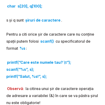
char s[20], q[100];
s și q sunt
șiruri de caractere
.
Pentru a citi orice șir de caractere care nu conține
spații putem folosi
scanf()
cu specificatorul de
format
%s
:
printf(”Care este numele tau? \t”);
scanf(”%s”, s);
printf(”Salut, %s!”, s);
Observă
:
la citirea unui șir de caractere operația
de adresare a variabilei (&) în care se va păstra șirul
nu este obligatorie!