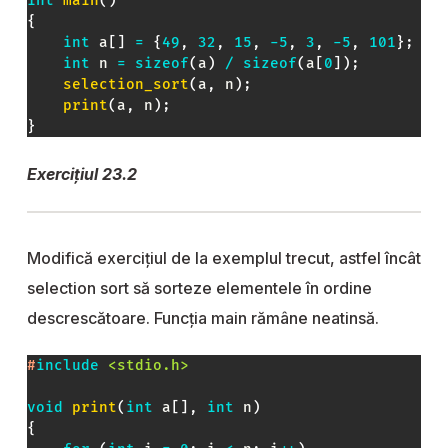
int
main
(
)
{
int
 a
[
]
=
{
49
,
32
,
15
,
-
5
,
3
,
-
5
,
101
}
;
int
 n 
=
sizeof
(
a
)
/
sizeof
(
a
[
0
]
)
;
selection_sort
(
a
,
 n
)
;
print
(
a
,
 n
)
;
}
Exercițiul 23.2
Modifică exercițiul de la exemplul trecut, astfel încât
selection sort să sorteze elementele în ordine
descrescătoare. Funcția main rămâne neatinsă.
#
include
<stdio.h>
void
print
(
int
 a
[
]
,
int
 n
)
{