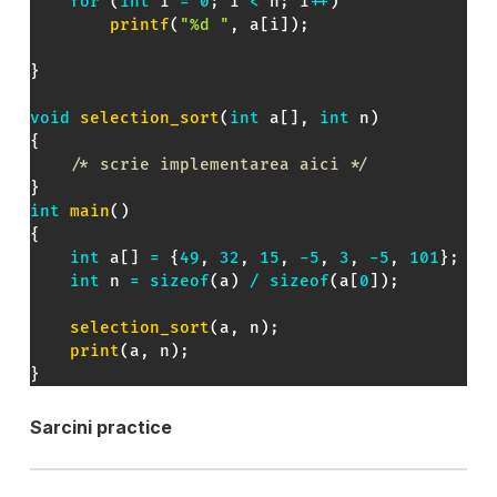
for
(
int
 i 
=
0
;
 i 
<
 n
;
 i
++
)
printf
(
"%d "
,
 a
[
i
]
)
;
}
void
selection_sort
(
int
 a
[
]
,
int
 n
)
{
/* scrie implementarea aici */
}
int
main
(
)
{
int
 a
[
]
=
{
49
,
32
,
15
,
-
5
,
3
,
-
5
,
101
}
;
int
 n 
=
sizeof
(
a
)
/
sizeof
(
a
[
0
]
)
;
selection_sort
(
a
,
 n
)
;
print
(
a
,
 n
)
;
}
Sarcini practice