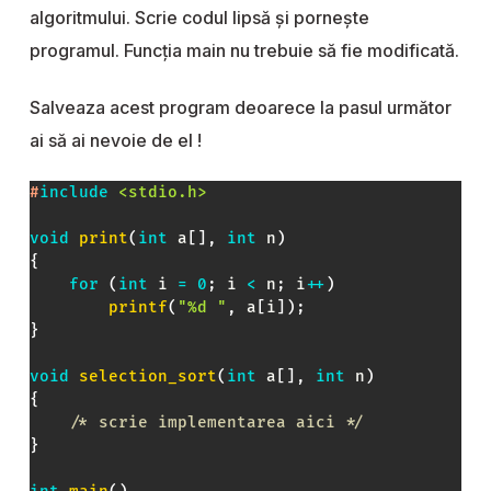
algoritmului. Scrie codul lipsă și pornește
programul. Funcția main nu trebuie să fie modificată.
Salveaza acest program deoarece la pasul următor
ai să ai nevoie de el !
#
include
<stdio.h>
void
print
(
int
 a
[
]
,
int
 n
)
{
for
(
int
 i 
=
0
;
 i 
<
 n
;
 i
++
)
printf
(
"%d "
,
 a
[
i
]
)
;
}
void
selection_sort
(
int
 a
[
]
,
int
 n
)
{
/* scrie implementarea aici */
}