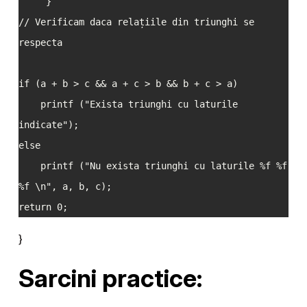
     }

// Verificam daca relațiile din triunghi se 
respecta

if (a + b > c && a + c > b && b + c > a) 

    printf ("Exista triunghi cu laturile 
indicate");

else

    printf ("Nu exista triunghi cu laturile %f %f 
%f \n", a, b, c);

return 0;
}
Sarcini practice: