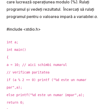
care lucrează operațiunea modulo (%). Rulați
programul și vedeți rezultatul. Încercați să rulați
programul pentru o valoarea impară a variabilei
a
.
#include <stdio.h>
int a;
int main()
{
a = 10; // aici schimbi numarul
// verificam paritatea
if (a % 2 == 0) printf ("%d este un numar
par",a);
else printf("%d este un numar impar",a);
return 0;