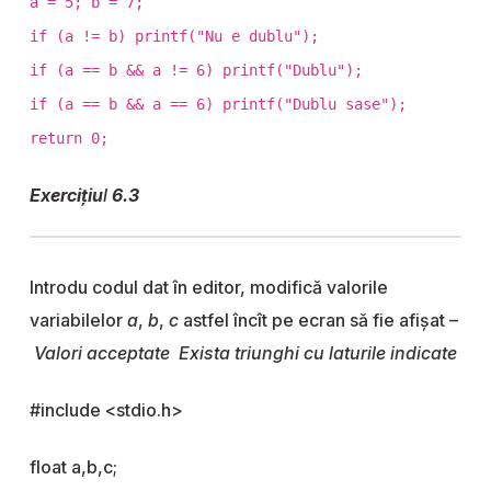
a = 5; b = 7;
if (a != b) printf("Nu e dublu");
if (a == b && a != 6) printf("Dublu");
if (a == b && a == 6) printf("Dublu sase");
return 0;
Exercițiu
l
6.3
Introdu codul dat în editor, modifică valorile
variabilelor
a
,
b
,
c
astfel încît pe ecran să fie afișat –
Valori acceptate Exista triunghi cu laturile indicate
#include <stdio.h>
float a,b,c;