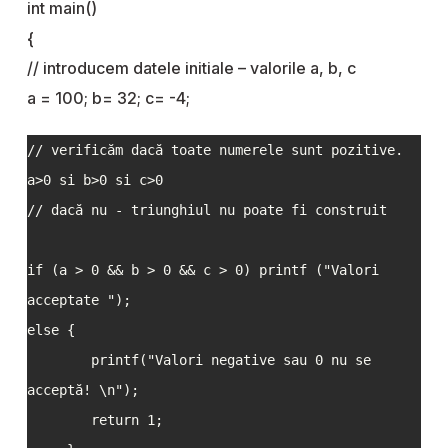
int main()
{
// introducem datele initiale – valorile a, b, c
a = 100; b= 32; c= -4;
// verificăm dacă toate numerele sunt pozitive. 
a>0 si b>0 si c>0

// dacă nu - triunghiul nu poate fi construit

if (a > 0 && b > 0 && c > 0) printf ("Valori 
acceptate ");

else {

        printf("Valori negative sau 0 nu se 
acceptă! \n");

        return 1;
