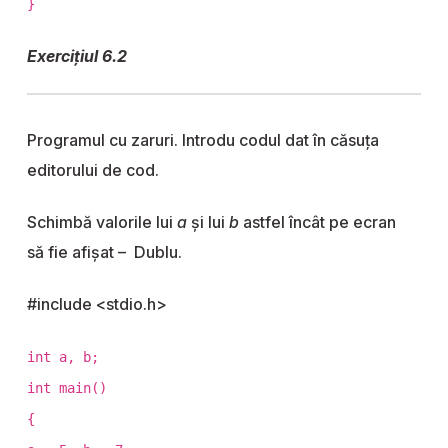
}
Exercițiul 6.2
Programul cu zaruri. Introdu codul dat în căsuța
editorului de cod.
Schimbă valorile lui
a
și lui
b
astfel încât pe ecran
să fie afișat – Dublu.
#include <stdio.h>
int a, b;
int main()
{