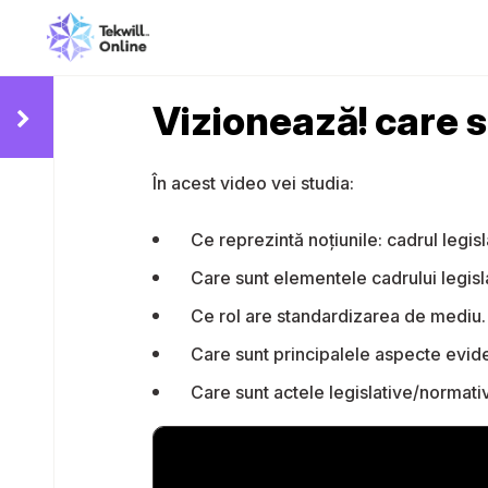
Vizionează! care 
În acest video vei studia:
Ce reprezintă noțiunile: cadrul legis
Care sunt elementele cadrului legisl
Ce rol are standardizarea de mediu.
Care sunt principalele aspecte evide
Care sunt actele legislative/normat