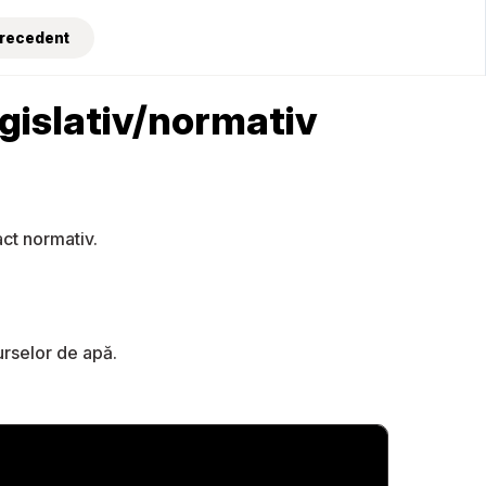
Precedent
egislativ/normativ
act normativ.
urselor de apă.