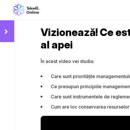
Vizionează! Ce e
al apei
În acest video vei studia:
Care sunt prioritățile managementul
Ce presupun principiile management
Care sunt instrumentele de regleme
Cum are loc conservarea resurselor