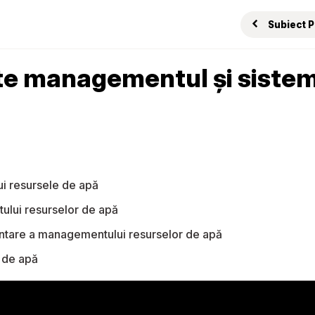
Subiect 
ste managementul și sist
ui resursele de apă
ului resurselor de apă
ntare a managementului resurselor de apă
 de apă