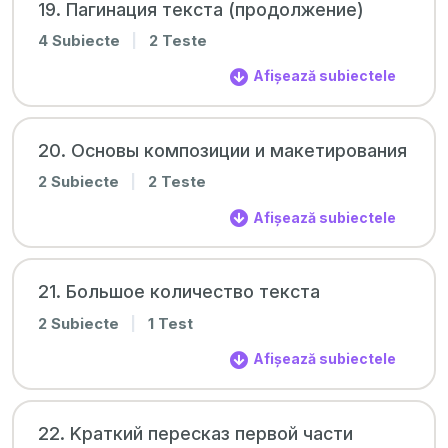
19. Пагинация текста (продолжение)
4 Subiecte
|
2 Teste
Afișează subiectele
20. Основы композиции и макетирования
2 Subiecte
|
2 Teste
Afișează subiectele
21. Большое количество текста
2 Subiecte
|
1 Test
Afișează subiectele
22. Kраткий пересказ первой части