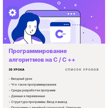
Программирование
алгоритмов на C / C ++
35 УРОКА
CПИСОК УРОКОВ
Вводный урок
Что такое программирование
Среды разработки программ
Данные и переменные
Структура программы. Ввод и вывод
Программы с линейной структурой. Операции