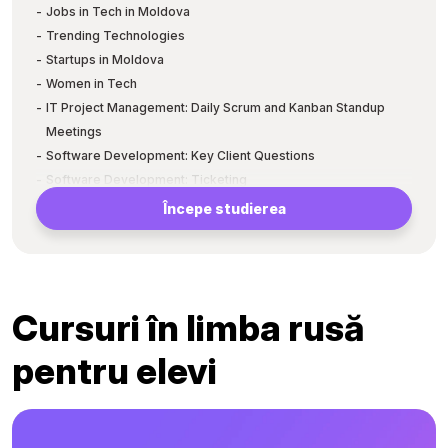
Spotul publicitar în cadrul companiei
Jobs in Tech in Moldova
Evenimentele speciale în cadrul companiei
Trending Technologies
Graficul de lichidare a companiei
Startups in Moldova
Impactul participării în cadrul companiei pentru dezvoltarea
Women in Tech
personală
IT Project Management: Daily Scrum and Kanban Standup
Meetings
Software Development: Key Client Questions
Software Development: Ticketing
Programming Languages: Effective Chat Communication at
Începe studierea
Work
Software Demo Presentations
IT Project Management: Conflict Management
Cursuri în limba rusă
pentru elevi