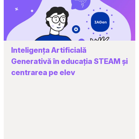
Потоки данных. Внутреннее хранилище данных
Права доступа
Внешнее хранилище данных
Базы данных
Изображения
Анимации - простые и сложные анимации
Службы определения местоположения
Inteligența Artificială
Датчики
Generativă în educația STEAM și
Приложения с датчиками
centrarea pe elev