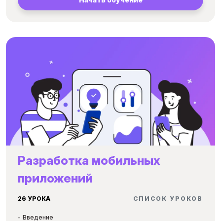
Продвижение. Реклама. Преимущества продвижения в
интернет.
План маркетинга компании
Оперативный план
План управления персоналом
Планирование расходов - основы финансового бизнес-
плана
Планирование дохода и прогноз финансовых результатов
Презентация бизнес-плана
Привлечение инвестиций для развития компании
Техники продаж
Результат участия в Компании для личного роста
Модуль StartUp. Что такое Стартап?
Разработка мобильных
Модуль StartUp. Что такое Business Model CANVAS?
приложений
Модуль StartUp. Как работает Business Model CANVAS?
Модуль StartUp. Модели и виды финансирования
26 УРОКА
стартапов
CПИСОК УРОКОВ
Модуль StartUp. Модели монетизации
Введение