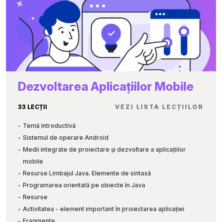
Transparența elementelor HTML
Tranziții și animații în CSS
Noțiunea de ”responsive design”
Flexbox-uri în CSS
Exemplu de creare a unui site web
Scripturi client-side
Obiecte predefinite JavaScript
Dezvoltarea Aplicațiilor Mobile
Variabile, tipuri de date în JavaScript
DOM HTML
33 LECȚII
VEZI LISTA LECȚIILOR
Funcții predefinite în JavaScript
Funcții definite de programator
Temă introductivă
Manipulări asupra datei și orei în JavaScript
Sistemul de operare Android
Instrucțiunile ciclice în JavaScript
Medii integrate de proiectare și dezvoltare a aplicațiilor
Evenimente gestionate cu JavaScript
mobile
Obiectul RegExp din JavaScript
Resurse Limbajul Java. Elemente de sintaxă
Tablouri în JavaScript
Programarea orientată pe obiecte în Java
Obiecte JavaScript. Proprietăți, metode
Resurse
Creare slider cu JavaScript
Activitatea - element important în proiectarea aplicației
Fragmente