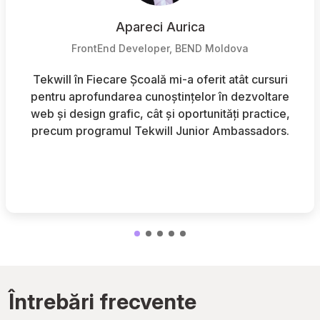
Savelie Babaianu
BackEnd Developer, BEND Moldova
i
Programul a avut un impact major asupra
e
parcursului meu personal și profesional. La curs
,
de dezvoltare web am acumulat cunoștințe
.
valoroase și am cunoscut oameni minunați. TIFS 
înseamnă doar educație, ci și comunitate.
Întrebări frecvente