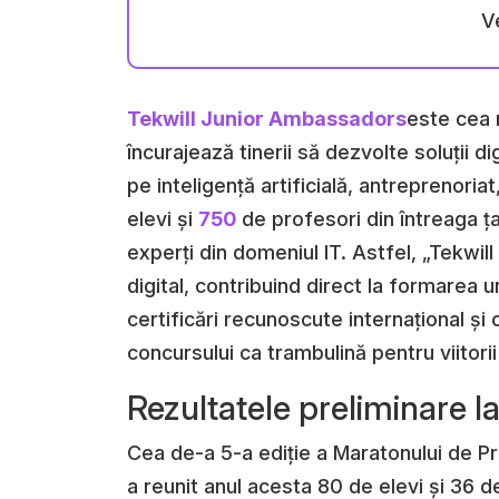
V
Tekwill Junior Ambassadors
este cea 
încurajează tinerii să dezvolte soluții di
pe inteligență artificială, antreprenoria
elevi și
750
de profesori din întreaga ța
experți din domeniul IT. Astfel, „Tekwil
digital, contribuind direct la formarea 
certificări recunoscute internațional și
concursului ca trambulină pentru viitorii 
Rezultatele preliminare 
Cea de-a 5-a ediție a Maratonului de P
a reunit anul acesta 80 de elevi și 36 d