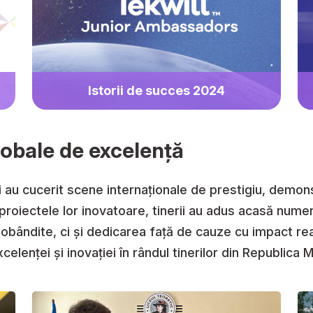
Istorii de succes 2024
lobale de excelență
ștri au cucerit scene internaționale de prestigiu, demo
 proiectele lor inovatoare, tinerii au adus acasă num
e dobândite, ci și dedicarea față de cauze cu impact re
celenței și inovației în rândul tinerilor din Republica 