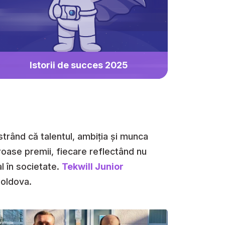
Istorii de succes 2025
nstrând că talentul, ambiția și munca
eroase premii, fiecare reflectând nu
al în societate.
Tekwill Junior
Moldova.