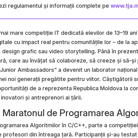
ezi regulamentul și informații complete pe
www.tja.
mai mare competiție IT dedicată elevilor de 13–19 an
gitale cu impact real pentru comunitățile lor – de la ap
t, design grafic sau video storytelling. Până în prezen
ră, care au învățat să colaboreze, să creeze și să-și p
l Junior Ambassadors” a devenit un laborator național 
unei noi generații pregătite pentru viitor. Câștigător
 oportunități de a reprezenta Republica Moldova la com
inovatori și antreprenori ai țării.
la Maratonul de Programarea Algor
rogramarea Algoritmilor în C/C++, parte a competiție
e profesori din întreaga țară. Participanții și-au tes