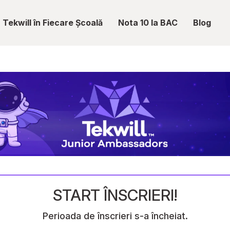
Tekwill în Fiecare Școală
Nota 10 la BAC
Blog
START ÎNSCRIERI!
Perioada de înscrieri s-a încheiat.