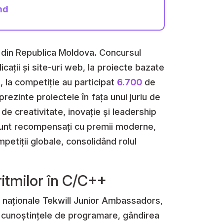
md
i din Republica Moldova. Concursul
licații și site-uri web, la proiecte bazate
t, la competiție au participat
6.700
de
rezinte proiectele în fața unui juriu de
de creativitate, inovație și leadership
ii sunt recompensați cu premii moderne,
petiții globale, consolidând rolul
itmilor în C/C++
i naționale Tekwill Junior Ambassadors,
tat cunoștințele de programare, gândirea