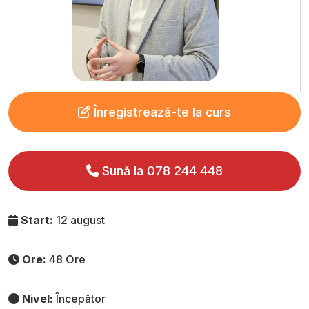
Înregistrează-te la curs
Sună la 078 244 448
Start:
12 august
Ore:
48 Ore
Nivel:
Începător