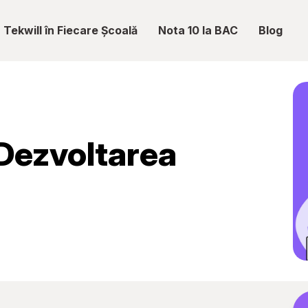
Tekwill în Fiecare Școală
Nota 10 la BAC
Blog
 Dezvoltarea