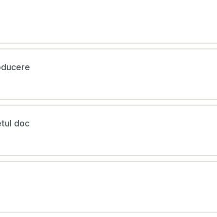
oducere
etul doc