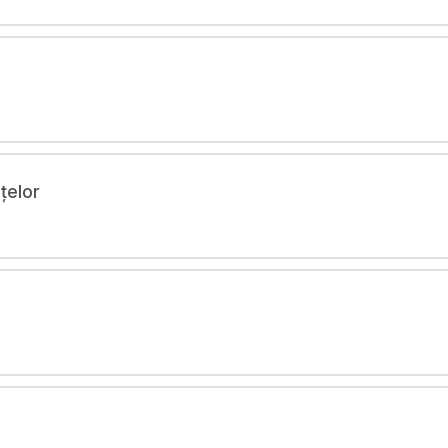
țelor
L