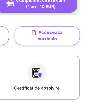
Cumpără acces la curs
(1 an - 10 EUR)
Accesează
curricula
Certificat de absolvire