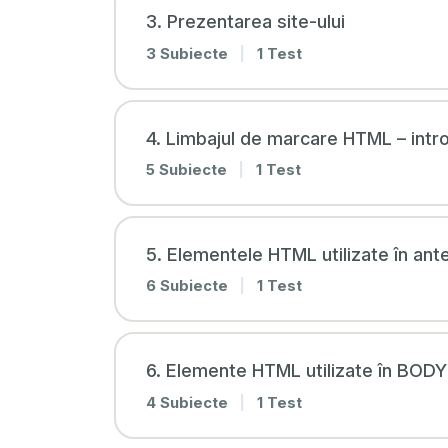
3. Prezentarea site-ului
3 Subiecte
|
1 Test
4. Limbajul de marcare HTML – intr
5 Subiecte
|
1 Test
5. Elementele HTML utilizate în ant
6 Subiecte
|
1 Test
6. Elemente HTML utilizate în BODY
4 Subiecte
|
1 Test