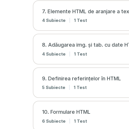
7. Elemente HTML de aranjare a tex
4 Subiecte
|
1 Test
8. Adăugarea img. și tab. cu date 
4 Subiecte
|
1 Test
9. Definirea referințelor în HTML
5 Subiecte
|
1 Test
10. Formulare HTML
6 Subiecte
|
1 Test