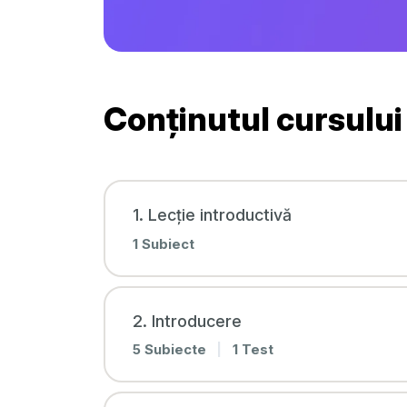
Conținutul cursului
1. Lecție introductivă
1 Subiect
2. Introducere
5 Subiecte
|
1 Test