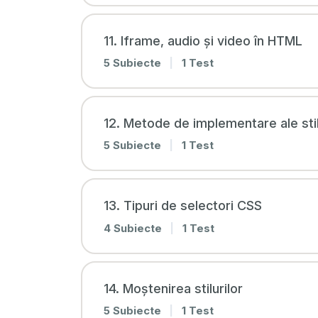
11. Iframe, audio și video în HTML
5 Subiecte
|
1 Test
12. Metode de implementare ale stil
5 Subiecte
|
1 Test
13. Tipuri de selectori CSS
4 Subiecte
|
1 Test
14. Moștenirea stilurilor
5 Subiecte
|
1 Test