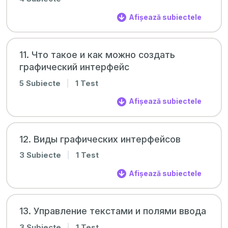
Afișează subiectele
11. Что такое и как можно создать
графический интерфейс
5 Subiecte
|
1 Test
Afișează subiectele
12. Виды графических интерфейсов
3 Subiecte
|
1 Test
Afișează subiectele
13. Управление текстами и полями ввода
3 Subiecte
|
1 Test