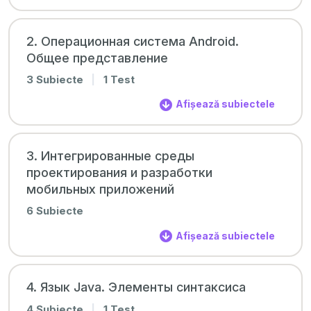
2. Операционная система Android.
Общее представление
3 Subiecte
|
1 Test
Afișează subiectele
3. Интегрированные среды
проектирования и разработки
мобильных приложений
6 Subiecte
Afișează subiectele
4. Язык Java. Элементы синтаксиса
4 Subiecte
|
1 Test