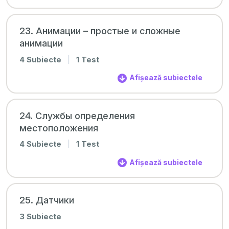
23. Анимации – простые и сложные
анимации
4 Subiecte
|
1 Test
Afișează subiectele
24. Службы определения
местоположения
4 Subiecte
|
1 Test
Afișează subiectele
25. Датчики
3 Subiecte