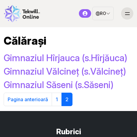
RO
Călărași
Gimnaziul Hîrjauca (s.Hîrjăuca)
Gimnaziul Vălcineț (s.Vălcineț)
Gimnaziul Săseni (s.Săseni)
Pagina anterioară
1
2
Rubrici