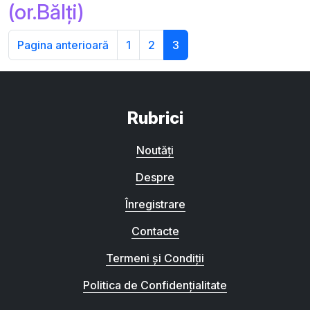
(or.Bălți)
Pagina anterioară
1
2
3
Rubrici
Noutăți
Despre
Înregistrare
Contacte
Termeni și Condiții
Politica de Confidențialitate