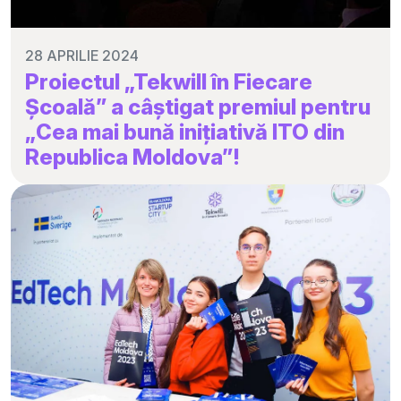
28 APRILIE 2024
Proiectul „Tekwill în Fiecare
Școală” a câștigat premiul pentru
„Cea mai bună inițiativă ITO din
Republica Moldova”!