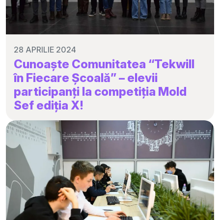
28 APRILIE 2024
Cunoaște Comunitatea “Tekwill
în Fiecare Școală” – elevii
participanți la competiția Mold
Sef ediția X!