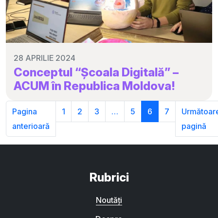
28 APRILIE 2024
Conceptul “Școala Digitală” –
ACUM în Republica Moldova!
Pagina
1
2
3
…
5
6
7
Următoar
anterioară
pagină
Rubrici
Noutăți