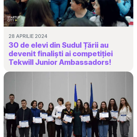
28 APRILIE 2024
30 de elevi din Sudul Țării au
devenit finaliști ai competiției
Tekwill Junior Ambassadors!