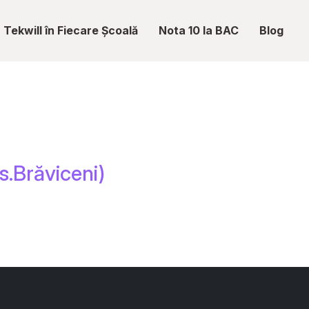
Tekwill în Fiecare Școală
Nota 10 la BAC
Blog
s.Brăviceni)