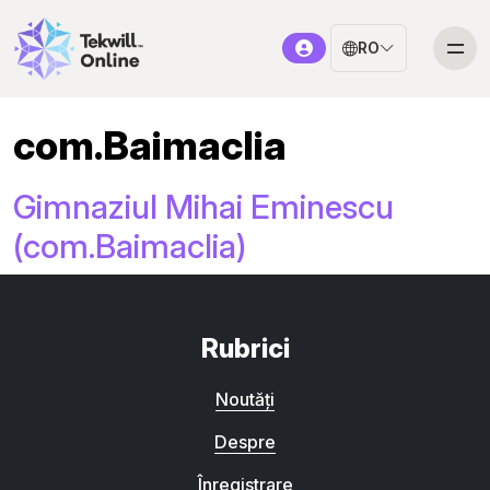
RO
com.Baimaclia
Gimnaziul Mihai Eminescu
(com.Baimaclia)
Rubrici
Noutăți
Despre
Înregistrare