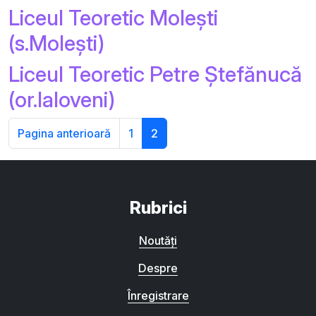
Liceul Teoretic Molești
(s.Molești)
Liceul Teoretic Petre Ștefănucă
(or.Ialoveni)
Pagina anterioară
1
2
Rubrici
Noutăți
Despre
Înregistrare