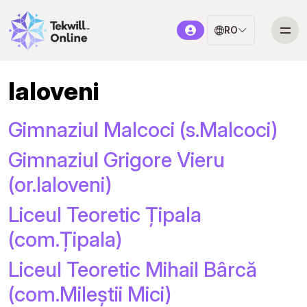
RO
Ialoveni
Gimnaziul Malcoci (s.Malcoci)
Gimnaziul Grigore Vieru
(or.Ialoveni)
Liceul Teoretic Țipala
(com.Țipala)
Liceul Teoretic Mihail Bârcă
(com.Mileștii Mici)