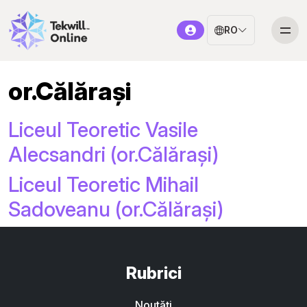
RO
or.Călărași
Liceul Teoretic Vasile
Alecsandri (or.Călărași)
Liceul Teoretic Mihail
Sadoveanu (or.Călărași)
Rubrici
Noutăți