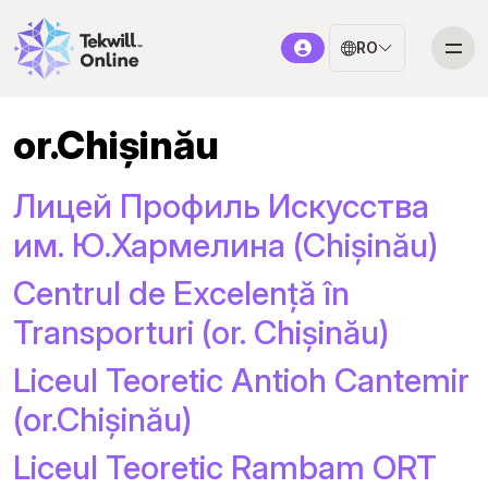
RO
or.Chișinău
Лицей Профиль Искусства
им. Ю.Хармелина (Chişinău)
Centrul de Excelență în
Transporturi (or. Chișinău)
Liceul Teoretic Antioh Cantemir
(or.Chișinău)
Liceul Teoretic Rambam ORT