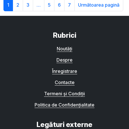
1
2
3
…
5
6
7
Următoarea pagină
Rubrici
Noutăți
Despre
Înregistrare
Contacte
Termeni și Condiții
Politica de Confidențialitate
Legături externe