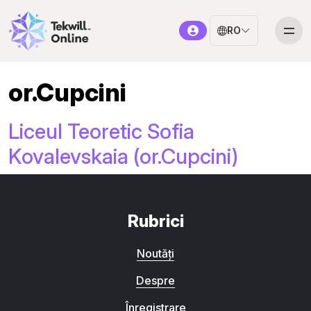
RO
or.Cupcini
Liceul Teoretic Sofia
Kovalevskaia (or.Cupcini)
Rubrici
Noutăți
Despre
Înregistrare