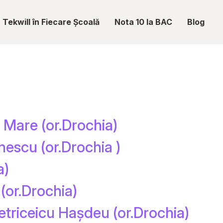
Tekwill în Fiecare Școală
Nota 10 la BAC
Blog
l Mare (or.Drochia)
nescu (or.Drochia )
a)
 (or.Drochia)
etriceicu Hașdeu (or.Drochia)