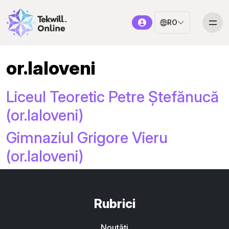
RO
or.Ialoveni
Liceul Teoretic Petre Ștefănucă
(or.Ialoveni)
Gimnaziul Grigore Vieru
(or.Ialoveni)
Rubrici
Noutăți