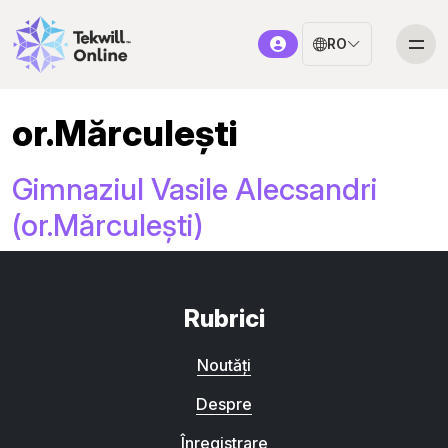
RO
or.Mărculești
Gimnaziul Vasile Alecsandri
(or.Mărculești)
Rubrici
Noutăți
Despre
Înregistrare