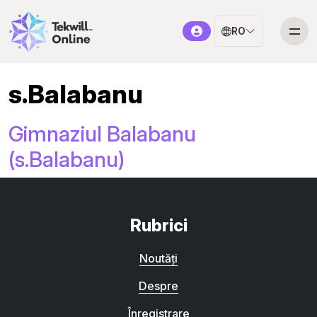
RO
s.Balabanu
Gimnaziul Balabanu
(s.Balabanu)
Rubrici
Noutăți
Despre
Înregistrare