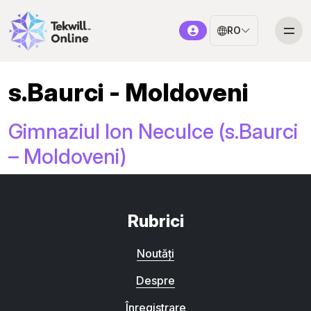
RO
s.Baurci - Moldoveni
Gimnaziul Ion Neculce (s.Baurci
– Moldoveni)
Rubrici
Noutăți
Despre
Înregistrare