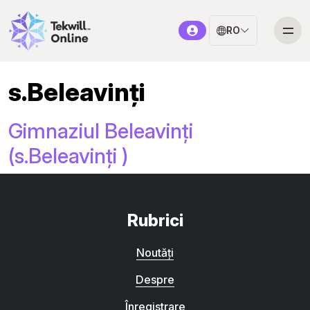
RO
s.Beleavinți
Gimnaziul Beleavinți
(s.Beleavinți )
Rubrici
Noutăți
Despre
Înregistrare