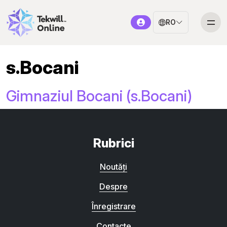
RO
s.Bocani
Gimnaziul Bocani (s.Bocani)
Rubrici
Noutăți
Despre
Înregistrare
Contacte