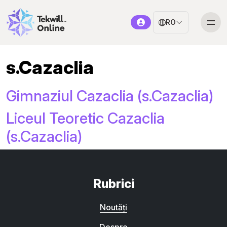
RO
s.Cazaclia
Gimnaziul Cazaclia (s.Cazaclia)
Liceul Teoretic Cazaclia
(s.Cazaclia)
Rubrici
Noutăți