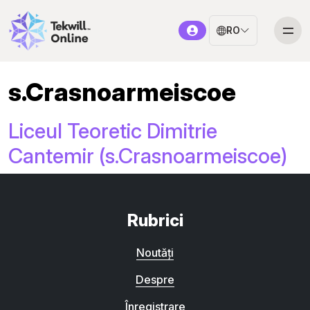
RO
s.Crasnoarmeiscoe
Liceul Teoretic Dimitrie
Cantemir (s.Crasnoarmeiscoe)
Rubrici
Noutăți
Despre
Înregistrare