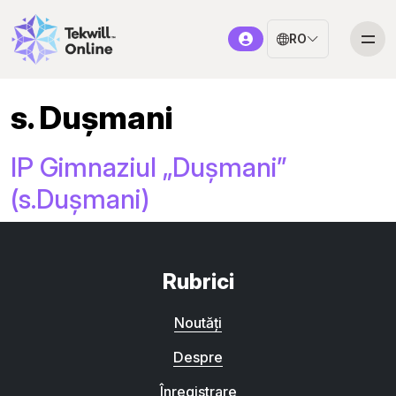
RO
s. Dușmani
IP Gimnaziul „Dușmani”
(s.Dușmani)
Rubrici
Noutăți
Despre
Înregistrare