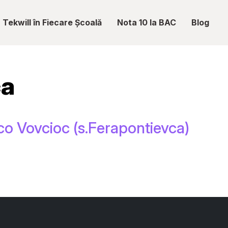
Tekwill în Fiecare Școală
Nota 10 la BAC
Blog
ca
o Vovcioc (s.Ferapontievca)