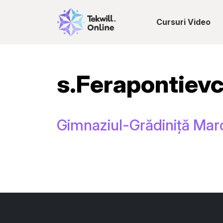
Cursuri Video
s.Ferapontiev
Gimnaziul-Grădiniță Marc