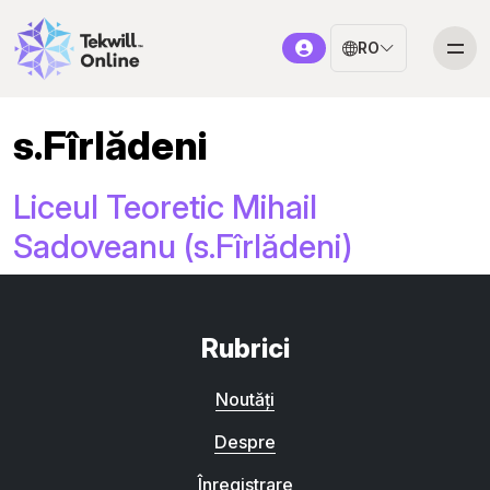
RO
s.Fîrlădeni
Liceul Teoretic Mihail
Sadoveanu (s.Fîrlădeni)
Rubrici
Noutăți
Despre
Înregistrare