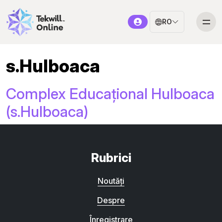
RO
s.Hulboaca
Complex Educațional Hulboaca
(s.Hulboaca)
Rubrici
Noutăți
Despre
Înregistrare