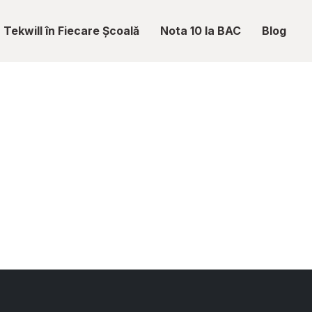
Tekwill în Fiecare Școală
Nota 10 la BAC
Blog