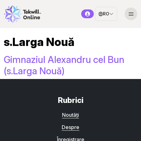
RO
s.Larga Nouă
Gimnaziul Alexandru cel Bun
(s.Larga Nouă)
Rubrici
Noutăți
Despre
Înregistrare