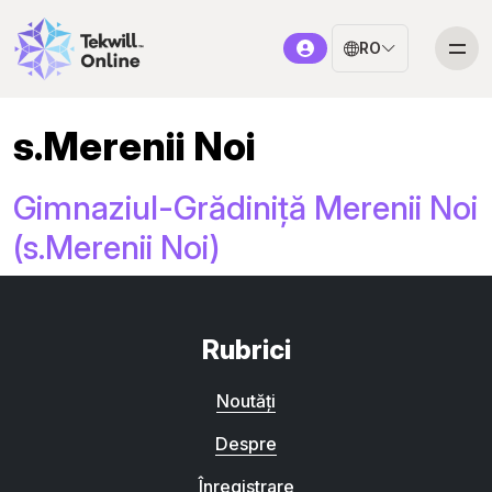
RO
s.Merenii Noi
Gimnaziul-Grădiniță Merenii Noi
(s.Merenii Noi)
Rubrici
Noutăți
Despre
Înregistrare